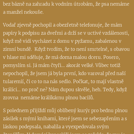
bez bázně na zahradu k vodním útrobám, že psa nemáme
a manžel nekouše.
Vodař zjevně pochopil a obezřetně telefonuje, že mám
papíry k podpisu za dveřmi a drží se v uctivé vzdálenosti,
když mě vidí vycházet z domu v pyžamu, zabalenou v
zimní bundě. Když tvrdím, že to není smrtelné, s obavou
v hlase mi sděluje, že má doma malou dceru. Posero,
pomyslím si. Já mám čtyři... akorát velké. Vůbec totiž
nepochopil, že jsem já byla první, kdo varoval před naší
tularemií, či co to na nás sedlo. Počkat, to mají vlastně
králíci... no proč ne? Nám dupou skvěle, heh. Tedy, když
zrovna nemáme králíkárnu plnou bacilů. 😉
S polednem přijíždí můj oblíbený kurýr pro bednu plnou
zásilek s mými knihami, které jsem se sebezapřením a s
láskou podepsala, nabalila a vyexpedovala svým