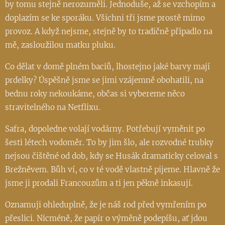
by tomu stejně nerozuměli. Jednoduše, až se vzchopím a
doplazím se ke sporáku. Všichni tři jsme prostě mimo
provoz. A když nejsme, stejně by to tradičně připadlo na
mě, zasloužilou matku pluku.
Co dělat v domě plném baciů, lhostejno jaké barvy mají
prdelky? Úspěšně jsme se jimi vzájemně obohatili, na
bednu roky nekoukáme, občas si vybereme něco
stravitelného na Netflixu.
Safra, dopoledne volají vodárny. Potřebují vyměnit po
šesti létech vodoměr. To by jim šlo, ale rozvodné trubky
nejsou čištěné od dob, kdy se Husák dramaticky celoval s
Brežněvem. Bůh ví, co v té vodě vlastně pijeme. Hlavně že
jsme ji prodali Francouzům a ti jen pěkně inkasují.
Oznamuji ohleduplně, že je náš rod před vymřením po
přeslici. Nicméně, že papír o výměně podepíšu, ať jdou