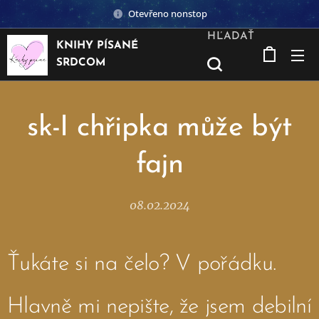
Otevřeno nonstop
HĽADAŤ
KNIHY PÍSANÉ
SRDCOM
sk-I chřipka může být
fajn
08.02.2024
Ťukáte si na čelo? V pořádku.
Hlavně mi nepište, že jsem debilní