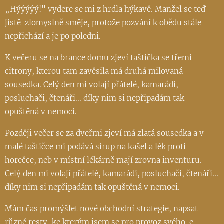
„Hýýýýý!" vydere se mi z hrdla hýkavě. Manžel se teď
jistě zlomyslně směje, protože pozvání k obědu stále
nepřichází a je po poledni.
K večeru se na brance domu zjeví taštička se třemi
citrony, kterou tam zavěsila má druhá milovaná
sousedka. Celý den mi volají přátelé, kamarádi,
posluchači, čtenáři... díky nim si nepřipadám tak
opuštěná v nemoci.
Později večer se za dveřmi zjeví má zlatá sousedka a v
malé taštičce mi podává sirup na kašel a lék proti
horečce, neb v místní lékárně mají zrovna inventuru.
Celý den mi volají přátelé, kamarádi, posluchači, čtenáři...
díky nim si nepřipadám tak opuštěná v nemoci.
Mám čas promýšlet nové obchodní strategie, napsat
různé resty, ke kterým jsem se pro provoz svého e-