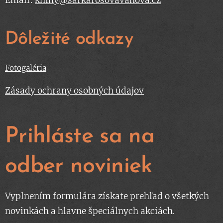
Email:
knihy@sarkarosovavanova.cz
Dôležité odkazy
Fotogaléria
Zásady ochrany osobných údajov
Prihláste sa na
odber noviniek
Vyplnením formulára získate prehľad o všetkých
novinkách a hlavne špeciálnych akciách.