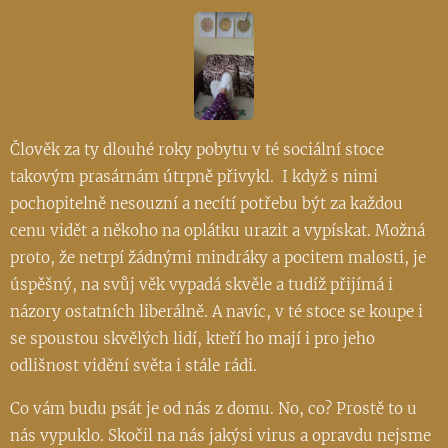
Člověk za ty dlouhé roky pobytu v té sociální stoce
takovým prasárnám útrpně přivykl. I když s nimi
pochopitelně nesouzní a necítí potřebu být za každou
cenu vidět a někoho na oplátku urazit a vypískat. Možná
proto, že netrpí žádnými mindráky a pocitem malosti, je
úspěšný, na svůj věk vypadá skvěle a tudíž přijímá i
názory ostatních liberálně. A navíc, v té stoce se koupe i
se spoustou skvělých lidí, kteří ho mají i pro jeho
odlišnost vidění světa i stále rádi.
Co vám budu psát je od nás z domu. No, co? Prostě to u
nás vypuklo. Skočil na nás jakýsi virus a opravdu nejsme