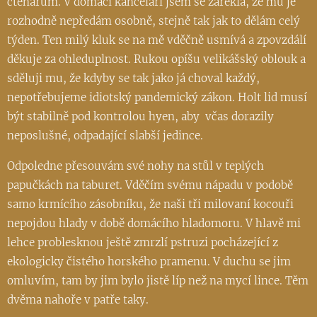
čtenářům. V domácí kanceláři jsem se zařekla, že mu je
rozhodně nepředám osobně, stejně tak jak to dělám celý
týden. Ten milý kluk se na mě vděčně usmívá a zpovzdálí
děkuje za ohleduplnost. Rukou opíšu velikášský oblouk a
sděluji mu, že kdyby se tak jako já choval každý,
nepotřebujeme idiotský pandemický zákon. Holt lid musí
být stabilně pod kontrolou hyen, aby včas dorazily
neposlušné, odpadající slabší jedince.
Odpoledne přesouvám své nohy na stůl v teplých
papučkách na taburet. Vděčím svému nápadu v podobě
samo krmícího zásobníku, že naši tři milovaní kocouři
nepojdou hlady v době domácího hladomoru. V hlavě mi
lehce problesknou ještě zmrzlí pstruzi pocházející z
ekologicky čistého horského pramenu. V duchu se jim
omluvím, tam by jim bylo jistě líp než na mycí lince. Těm
dvěma nahoře v patře taky.