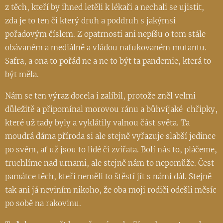
z těch, kteří by ihned letěli k lékaři a nechali se ujistit,
zda je to ten či který druh a poddruh s jakýmsi
pořadovým číslem. Z opatrnosti ani nepíšu o tom stále
obávaném a mediálně a vládou nafukovaném mutantu.
Safra, a ona to pořád ne a ne to být ta pandemie, která to
být měla.
Nám se ten výraz docela i zalíbil, protože zněl velmi
důležitě a připomínal morovou ránu a bůhvíjaké chřipky,
které už tady byly a vyklátily valnou část světa. Ta
moudrá dáma příroda si ale stejně vyřazuje slabší jedince
po svém, ať už jsou to lidé či zvířata. Bolí nás to, pláčeme,
truchlíme nad urnami, ale stejně nám to nepomůže. Čest
památce těch, kteří neměli to štěstí jít s námi dál. Stejně
tak ani já neviním nikoho, že oba moji rodiči odešli měsíc
po sobě na rakovinu.