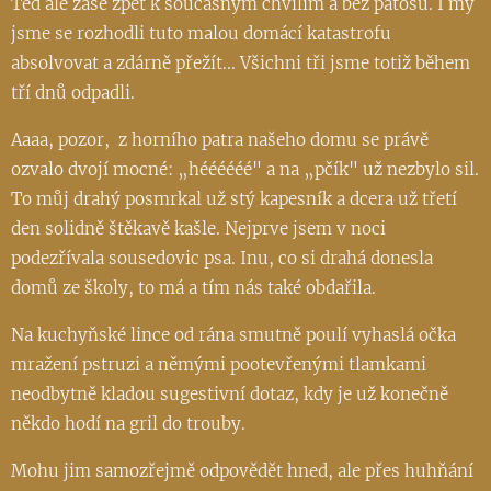
Teď ale zase zpět k současným chvílím a bez patosu. I my
jsme se rozhodli tuto malou domácí katastrofu
absolvovat a zdárně přežít... Všichni tři jsme totiž během
tří dnů odpadli.
Aaaa, pozor, z horního patra našeho domu se právě
ozvalo dvojí mocné: „héééééé" a na „pčík" už nezbylo sil.
To můj drahý posmrkal už stý kapesník a dcera už třetí
den solidně štěkavě kašle. Nejprve jsem v noci
podezřívala sousedovic psa. Inu, co si drahá donesla
domů ze školy, to má a tím nás také obdařila.
Na kuchyňské lince od rána smutně poulí vyhaslá očka
mražení pstruzi a němými pootevřenými tlamkami
neodbytně kladou sugestivní dotaz, kdy je už konečně
někdo hodí na gril do trouby.
Mohu jim samozřejmě odpovědět hned, ale přes huhňání