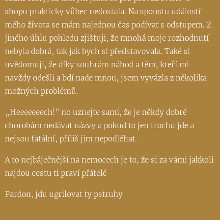
shopu prakticky vůbec nedostala. Na spoustu událostí
mého života se mám najednou čas podívat s odstupem. Z
jiného úhlu pohledu zjišťuji, že mnohá moje rozhodnutí
nebyla dobrá, tak jak bych si představovala. Také si
uvědomuji, že díky souhrám náhod a těm, kteří mi
navždy odešli a bdí nade mnou, jsem vyvázla z několika
možných problémů.
„Heeeeeeech!" no uznejte sami, že je někdy dobré
chorobám nedávat názvy a pokud to jen trochu jde a
nejsou fatální, příliš jim nepodléhat.
A to nejbáječnější na nemocech je to, že si za vámi jakkoli
najdou cestu ti praví přátelé ❤️
Pardon, jdu ugrilovat ty pstruhy 😁