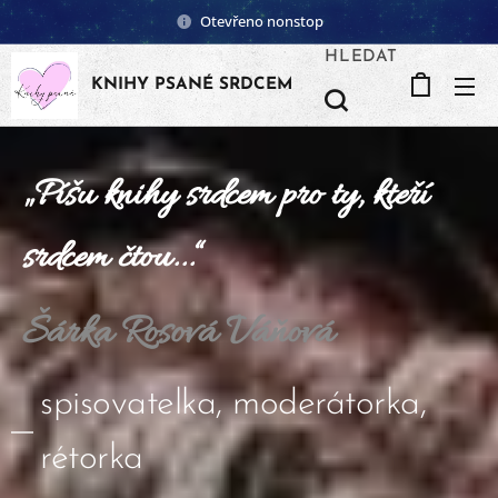
Otevřeno nonstop
HLEDAT
KNIHY PSANÉ SRDCEM
„
Píšu knihy srdcem pro ty, kteří
srdcem čtou...
“
Šárka Rosová Váňová
spisovatelka, moderátorka,
rétorka