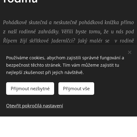
Pohádkově
skutečná
a neskutečně pohádková knížka přímo
z naší rodinné zahrádky. Věřili byste tomu, že u nás pod
Řípem žijí skřítkové Jaderníčci? Jaký malér se v rodině
stane, když kocour uteče z domova? Jak hodně nesnáší nové
Používáme cookies, abychom zajistili správné fungování a
koťátko, které Dvounožka donese domů?
bezpečnost těchto stránek. Tím vám můžeme zajistit tu
nejlepší zkušenost při jejich návštěvě.
Proč je tak neskutečně mlsný a ze všeho nejvíc miluje
placatou šunku?
Přijmout nezbytné
Přijmout vše
To a ještě mnohem více se dozvíte v této krásné knížce,
kterou ilustrovala Alucca, výtvarnice z Roudnice nad Labem.
Otevřít pokročilá nastavení
Křídový papír, spousta krásných obrázků a hodnotný text,
který rozhodně nezklame... to vše pro vás v této knížce.