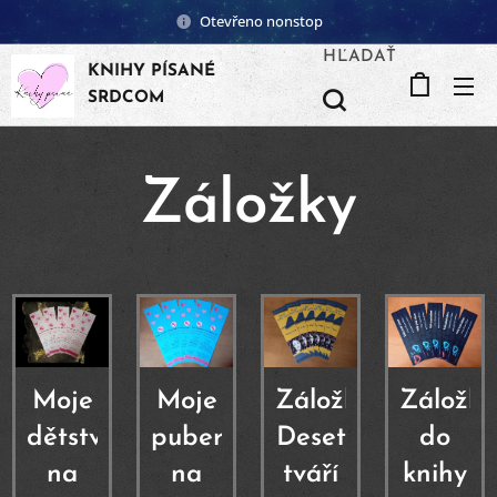
Otevřeno nonstop
HĽADAŤ
KNIHY PÍSANÉ
SRDCOM
Záložky
Moje
Moje
Záložka
Záložka
dětství
puberta
Deset
do
na
na
tváří
knihy