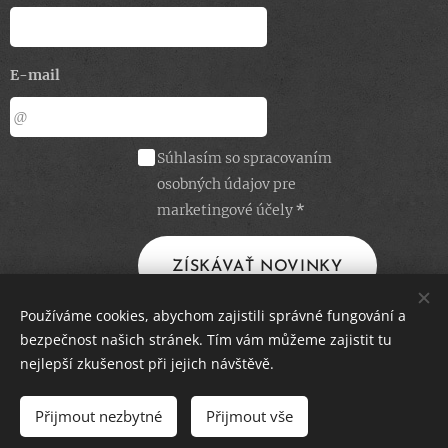
E-mail
Súhlasím so spracovaním
osobných údajov pre
marketingové účely
ZÍSKÁVAŤ NOVINKY
Používáme cookies, abychom zajistili správné fungování a
bezpečnost našich stránek. Tím vám můžeme zajistit tu
Obchodné podmienky
Cookies
nejlepší zkušenost při jejich návštěvě.
Jazyky
Přijmout nezbytné
Přijmout vše
Čeština
Slovenčina