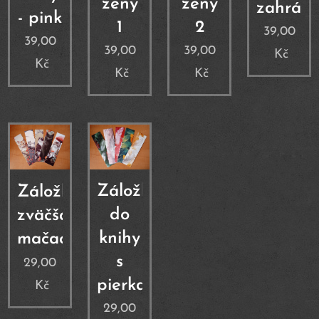
ženy
ženy
zahrád
- pink
1
2
39,00
39,00
39,00
39,00
Kč
Kč
Kč
Kč
Záložka
Záložka
do
zväčša
knihy
mačacia
s
29,00
pierkami
Kč
29,00