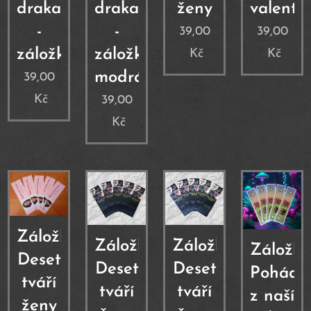
draka
draka
ženy
valentý
-
-
39,00
39,00
záložka
záložka
Kč
Kč
modrá
39,00
Kč
39,00
Kč
Záložka
Záložka
Záložka
Záložka
Deset
Deset
Deset
Pohádk
tváří
tváří
tváří
z naší
ženy