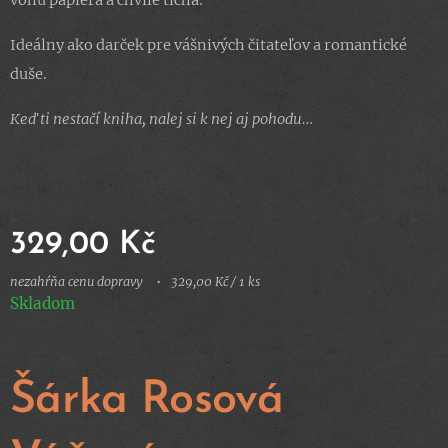
vôňu papiera a chvíle ticha.
Ideálny ako darček pre vášnivých čitateľov a romantické
duše.
Keď ti nestačí kniha, nalej si k nej aj pohodu…
329,00
Kč
nezahŕňa cenu dopravy
329,00 Kč / 1 ks
Skladom
Šárka Rosová