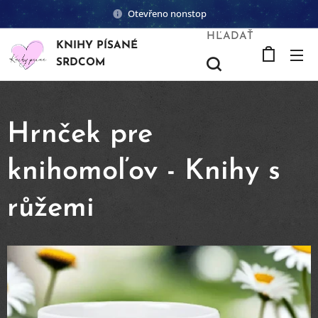
Otevřeno nonstop
HĽADAŤ
KNIHY PÍSANÉ
SRDCOM
Hrnček pre
knihomoľov - Knihy s
růžemi