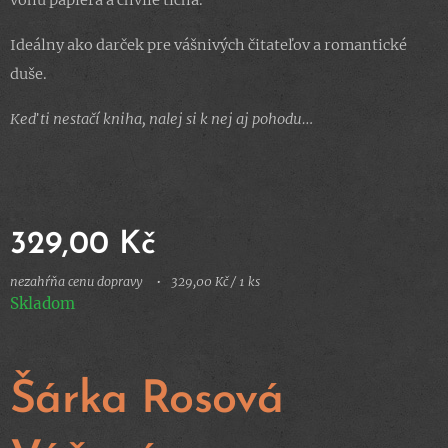
vôňu papiera a chvíle ticha.
Ideálny ako darček pre vášnivých čitateľov a romantické
duše.
Keď ti nestačí kniha, nalej si k nej aj pohodu…
329,00
Kč
nezahŕňa cenu dopravy
329,00 Kč / 1 ks
Skladom
Šárka Rosová