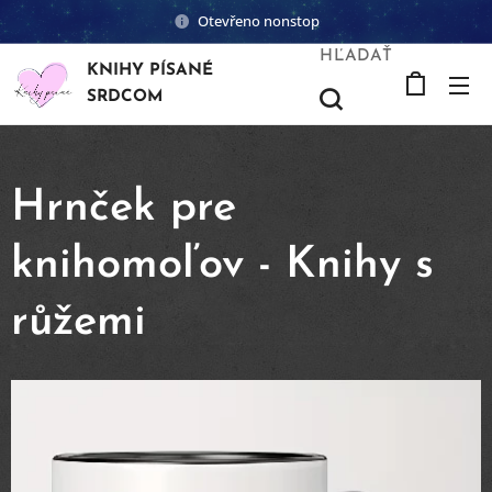
Otevřeno nonstop
HĽADAŤ
KNIHY PÍSANÉ
SRDCOM
Hrnček pre
knihomoľov - Knihy s
růžemi