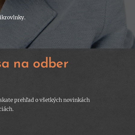
mikrovlnky.
 sa na odber
skate prehľad o všetkých novinkách
ciách.