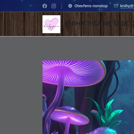
Otevřeno nonstop
knihy@
KNIHY PÍSANÉ SRDC