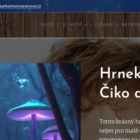
sarkarosovavanova.cz
OM
ÚVOD
E-SHOP
O MNE
REFER
Hrnek
Čiko 
T
ento krásný h
nejen pro malé č
vzpomenou na 