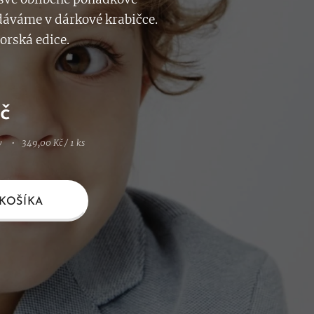
dáváme v dárkové krabičce.
orská edice.
č
y
349,00 Kč / 1 ks
KOŠÍKA