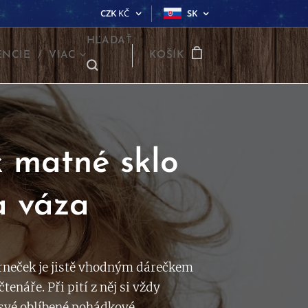
CZK
KČ
SK
HĽADAŤ
ENCIE
VIAC
KOŠÍK
 matné sklo
a váza
rneček je jistě vhodným dárečkem
tenáře. Při pití z něj si vždy
své oblíbené pohádkové