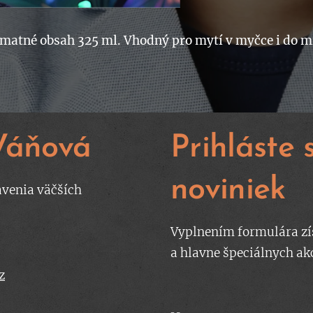
 matné obsah 325 ml. Vhodný pro mytí v myčce i do 
Váňová
Prihláste
noviniek
avenia väčších
Vyplnením formulára zí
a hlavne špeciálnych ak
z