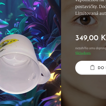
postavičky. Do
Limitovaná aut
349,00
K
nezahŕňa cenu doprav
Skladom
DO 