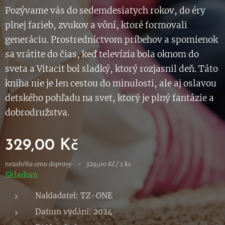
Pozývame vás do sedemdesiatych rokov, do éry
plnej farieb, zvukov a vôní, ktoré formovali
generáciu. Prostredníctvom príbehov a spomienok
sa vrátite do čias, keď televízia bola oknom do
sveta a Vitacit bol sladký, ktorý rozjasnil deň. Táto
kniha nie je len cestou do minulosti, ale aj oslavou
detského pohľadu na svet, ktorý je plný fantázie a
dobrodružstva.
329,00
Kč
nezahŕňa cenu dopravy
329,00 Kč / 1 ks
Skladom
Nakladatel: TZ-ONE
Datum vydání: 2024