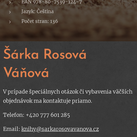
EAN
978-80-7539-124-7
Jazyk: Čeština
Počet stran: 136
Šárka Rosová
Váňová
V prípade špeciálnych otázok či vybavenia väčších
objednávok ma kontaktuje priamo.
Telefon: +420 777 601 285
Email:
knihy@sarkarosovavanova.cz