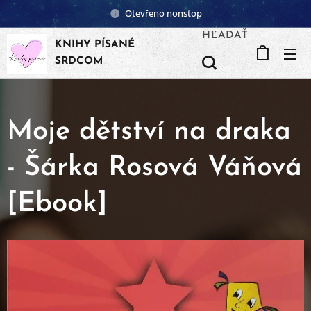
Otevřeno nonstop
HĽADAŤ
KNIHY PÍSANÉ
SRDCOM
Moje dětství na draka
- Šárka Rosová Váňová
[Ebook]