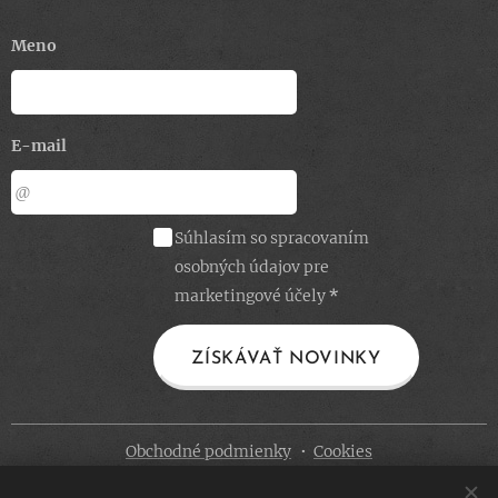
Meno
E-mail
Súhlasím so spracovaním
osobných údajov pre
marketingové účely
ZÍSKÁVAŤ NOVINKY
Obchodné podmienky
Cookies