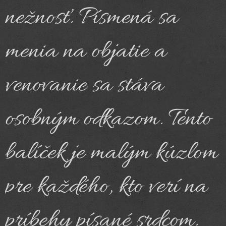
nežnosť. Písmená sa
menia na objatie a
venovanie sa stáva
osobným odkazom. Tento
balíček je malým kúzlom
pre každého, kto verí na
príbehy písané srdcom.