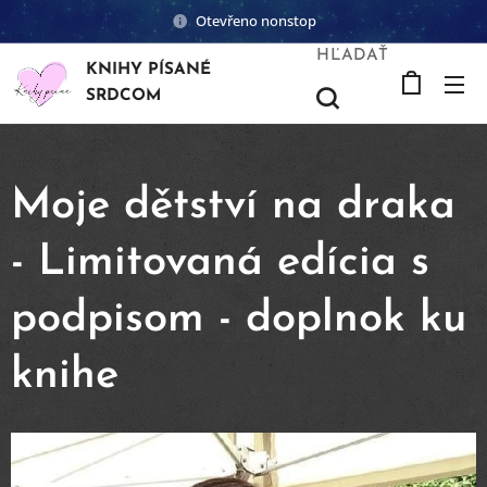
Otevřeno nonstop
HĽADAŤ
KNIHY PÍSANÉ
SRDCOM
Moje dětství na draka
- Limitovaná edícia s
podpisom - doplnok ku
knihe