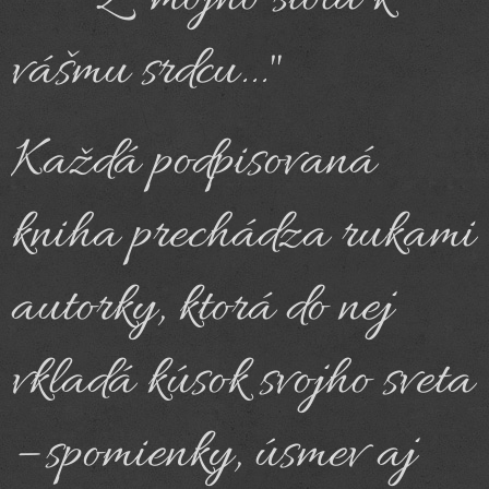
vášmu srdcu..."
Každá podpisovaná
kniha prechádza rukami
autorky, ktorá do nej
vkladá kúsok svojho sveta
– spomienky, úsmev aj