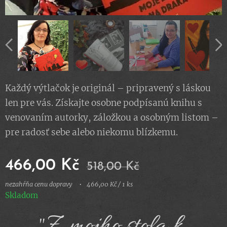
Každý výtlačok je originál – pripravený s láskou
len pre vás. Získajte osobne podpísanú knihu s
venovaním autorky, záložkou a osobným listom –
pre radosť sebe alebo niekomu blízkemu.
466,00
Kč
518,00
Kč
nezahŕňa cenu dopravy
466,00 Kč / 1 ks
Skladom
🪁"Z mojho stola k