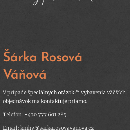
💛
Šárka Rosová
Váňová
V prípade špeciálnych otázok či vybavenia väčších
objednávok ma kontaktuje priamo.
Telefon: +420 777 601 285
Email:
knihy@sarkarosovavanova.cz