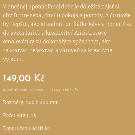
V dnešnej uponáhľanej dobe je dôležité nájsť si
chvíľu pre seba, chvíľu pokoja a pohody. A čo môže
byť lepšie, ako si sadnúť pri šálke kávy a ponoriť sa
do sveta farieb a kreativity? Antistresové
omaľovánky sú dokonalým spôsobom, ako
relaxovať, relaxovať a zároveň sa kreatívne
vyjadriť.
149,00
Kč
nezahŕňa cenu dopravy
149,00 Kč / 1 ks
Rozměry: 200 x 200 mm
Počet stran: 25
Doporučeno od tří let