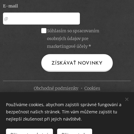
E-mail
Súhlasím so spracovaním
osobných údajov pre
marketingové účely
ZÍSKÁVAŤ NOVINKY
Obchodné podmienky
Cookies
Jazyky
Používáme cookies, abychom zajistili správné fungování a
Čeština
Slovenčina
bezpečnost našich stránek. Tím vám můžeme zajistit tu
nejlepší zkušenost při jejich návštěvě.
Mena
CZK Kč
EUR €