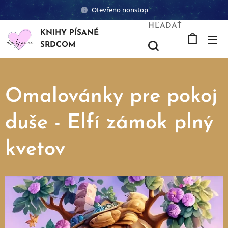
Otevřeno nonstop
HĽADAŤ
KNIHY PÍSANÉ
SRDCOM
Omalovánky pre pokoj
duše - Elfí zámok plný
kvetov