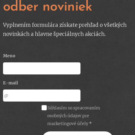
odber noviniek
Vyplnením formulára získate prehľad o všetkých
novinkách a hlavne špeciálnych akciách.
Meno
E-mail
Súhlasím so spracovaním
osobných údajov pre
marketingové účely