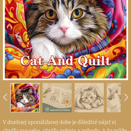
V dnešnej uponáhľanej dobe je dôležité nájsť si
chvíľu pre seba, chvíľu pokoja a pohody. A čo môže