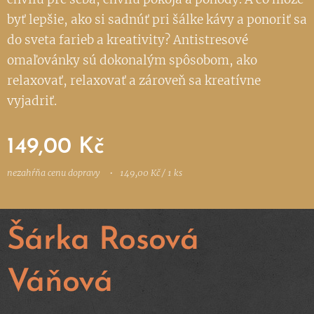
byť lepšie, ako si sadnúť pri šálke kávy a ponoriť sa
do sveta farieb a kreativity? Antistresové
omaľovánky sú dokonalým spôsobom, ako
relaxovať, relaxovať a zároveň sa kreatívne
vyjadriť.
149,00
Kč
nezahŕňa cenu dopravy
149,00 Kč / 1 ks
Šárka Rosová
Váňová