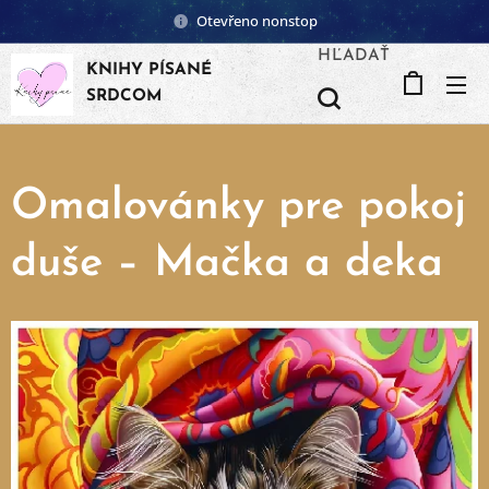
Otevřeno nonstop
HĽADAŤ
KNIHY PÍSANÉ
SRDCOM
Omalovánky pre pokoj
duše – Mačka a deka