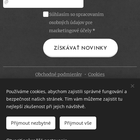
Súhlasím so spracovaním
osobných údajov pre
marketingové účely
ZÍSKÁVAŤ NOVINKY
Obchodné podmienky
Cookies
Jazyky
Používáme cookies, abychom zajistili správné fungování a
Čeština
Slovenčina
bezpečnost našich stránek. Tím vám můžeme zajistit tu
nejlepší zkušenost při jejich návštěvě.
Mena
CZK Kč
EUR €
Přijmout nezbytné
Přijmout vše
DO KOŠÍKA