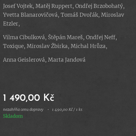
Josef Vojtek, Matěj Ruppert, Ondřej Brzobohatý,
Yvetta Blanarovičová, Tomáš Dvořák, Miroslav
Etzler,
Vilma Cibulková, Štěpán Mareš, Ondřej Neff,
Toxique, Miroslav Žbirka, Michal Hrůza,
Anna Geislerová, Marta Jandová
1 490,00
Kč
nezahŕňa cenu dopravy
1 490,00 Kč / 1 ks
Skladom