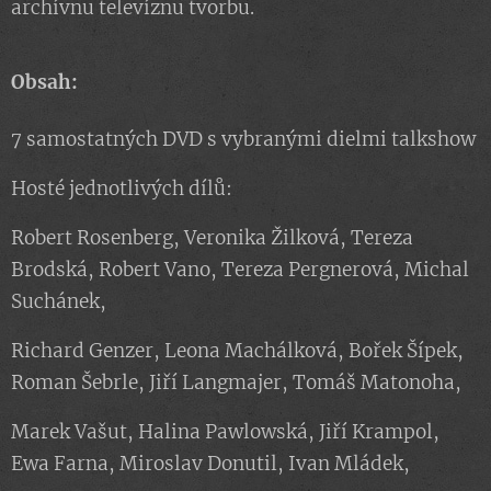
archívnu televíznu tvorbu.
Obsah:
7 samostatných DVD s vybranými dielmi talkshow
Hosté jednotlivých dílů:
Robert Rosenberg, Veronika Žilková, Tereza
Brodská, Robert Vano, Tereza Pergnerová, Michal
Suchánek,
Richard Genzer, Leona Machálková, Bořek Šípek,
Roman Šebrle, Jiří Langmajer, Tomáš Matonoha,
Marek Vašut, Halina Pawlowská, Jiří Krampol,
Ewa Farna, Miroslav Donutil, Ivan Mládek,