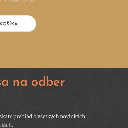
y
329,00 Kč / 1 ks
KOŠÍKA
 sa na odber
skate prehľad o všetkých novinkách
ciách.