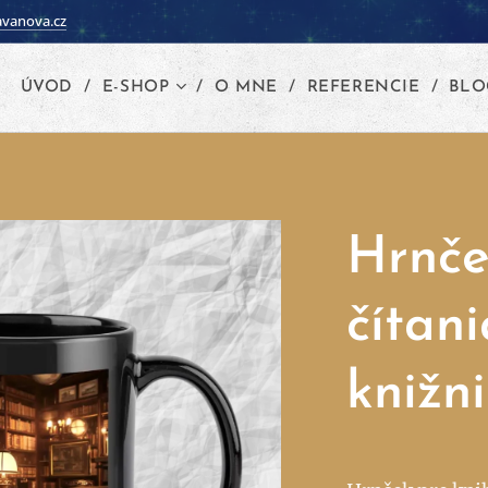
vanova.cz
ÚVOD
E-SHOP
O MNE
REFERENCIE
BLO
Hrnče
čítan
knižn