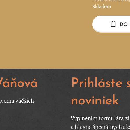
nezahŕňa cenu doprav
Skladom
DO 
Váňová
Prihláste
noviniek
avenia väčších
Vyplnením formulára zí
a hlavne špeciálnych ak