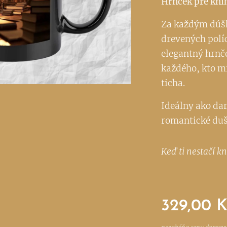
Hrnček pre kn
Za každým dúšk
drevených polí
elegantný hrnč
každého, kto mi
ticha.
Ideálny ako dar
romantické duš
Keď ti nestačí kn
329,00
K