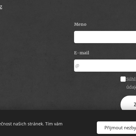
z
Meno
E-mail
Súhl
údaj
ečnost našich stránek. Tím vám
Přijmout nezb
Jazyky
Češt