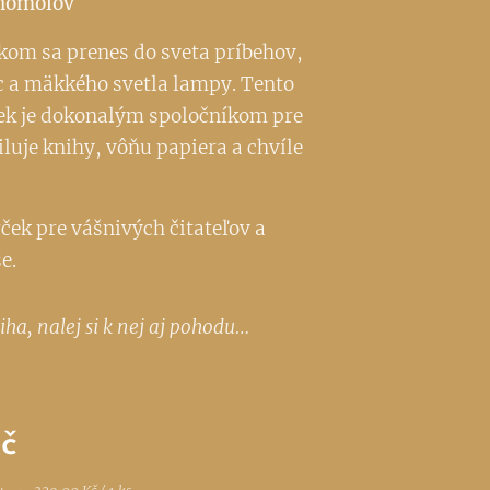
ihomoľov
om sa prenes do sveta príbehov,
c a mäkkého svetla lampy. Tento
ek je dokonalým spoločníkom pre
luje knihy, vôňu papiera a chvíle
ček pre vášnivých čitateľov a
e.
iha, nalej si k nej aj pohodu…
č