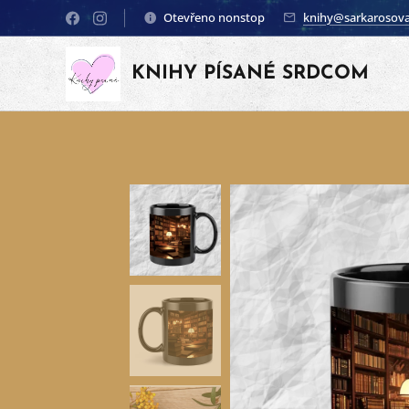
Otevřeno nonstop
knihy@sarkarosova
KNIHY PÍSANÉ SRDCOM