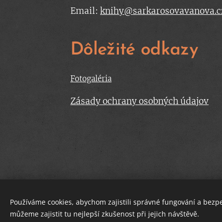
Email:
knihy@sarkarosovavanova.c
Dôležité odkazy
Fotogaléria
Zásady ochrany osobných údajov
Používáme cookies, abychom zajistili správné fungování a bezp
můžeme zajistit tu nejlepší zkušenost při jejich návštěvě.
Obchodné podmienky
Cookies