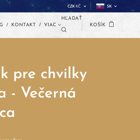
CZK
KČ
SK
HĽADAŤ
G
KONTAKT
VIAC
KOŠÍK
k pre chvilky
ia - Večerná
ica