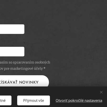
asím so spracovaním osobných
ov pre marketingové účely
ZÍSKÁVAŤ NOVINKY
ytné
Přijmout vše
Otvoriť pokročilé nastavenia
ina
Slovenčina
Mena
CZK Kč
EUR €