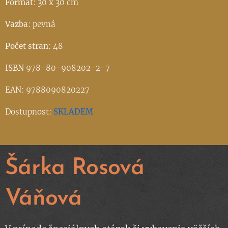
Formát
: 30 x 30 cm
Vazba
: pevná
Počet stran
: 48
ISBN
978-80-908202-2-7
EAN: 9788090820227
Dostupnost:
SKLADEM
Šárka Rosová
Váňová