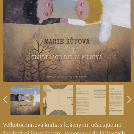
Veľkoformátová kniha s krásnymi, očarujúcimi
farebnými ilustráciami. Ponorte sa do láskavých,