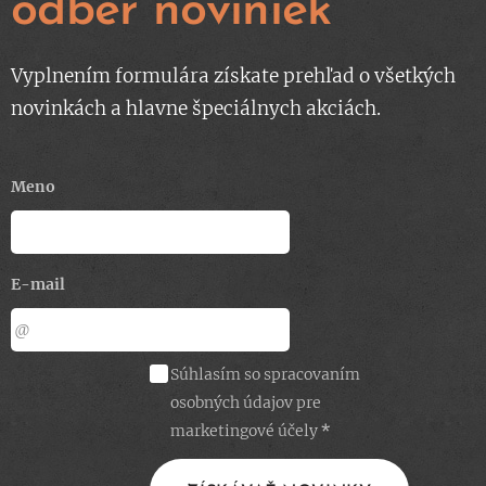
odber noviniek
Vyplnením formulára získate prehľad o všetkých
novinkách a hlavne špeciálnych akciách.
Meno
E-mail
Súhlasím so spracovaním
osobných údajov pre
marketingové účely