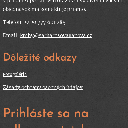
V prípade špeciálnych otázok či vybavenia väčších
objednávok ma kontaktuje priamo.
Telefon: +420 777 601 285
Email:
knihy@sarkarosovavanova.cz
Dôležité odkazy
Fotogaléria
Zásady ochrany osobných údajov
Prihláste sa na