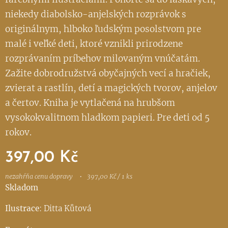
niekedy diabolsko-anjelských rozprávok s
originálnym, hlboko ľudským posolstvom pre
malé i veľké deti, ktoré vznikli prirodzene
rozprávaním príbehov milovaným vnúčatám.
Zažite dobrodružstvá obyčajných vecí a hračiek,
zvierat a rastlín, detí a magických tvorov, anjelov
a čertov. Kniha je vytlačená na hrubšom
vysokokvalitnom hladkom papieri. Pre deti od 5
rokov.
397,00
Kč
nezahŕňa cenu dopravy
397,00 Kč / 1 ks
Skladom
Ilustrace
: Ditta Kůtová