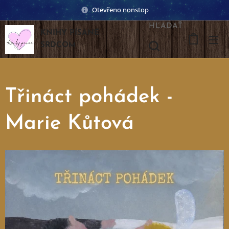
Otevřeno nonstop
HĽADAŤ
KNIHY PÍSANÉ
SRDCOM
Třináct pohádek -
Marie Kůtová