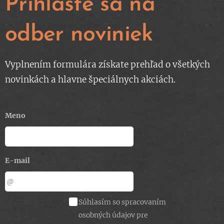
Prihláste sa na
odber noviniek
Vyplnením formulára získate prehľad o všetkých
novinkách a hlavne špeciálnych akciách.
Meno
E-mail
Súhlasím so spracovaním
osobných údajov pre