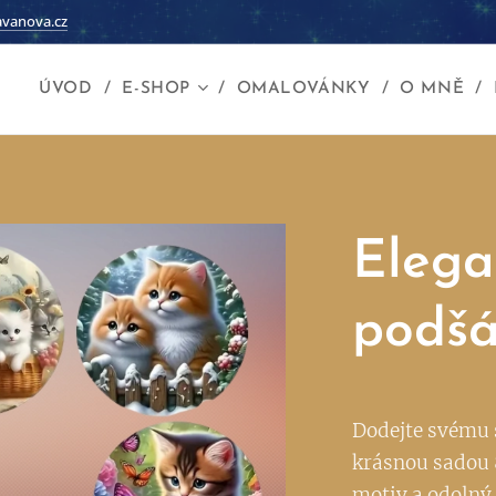
vanova.cz
ÚVOD
E-SHOP
OMALOVÁNKY
O MNĚ
Elega
podšá
Dodejte svému 
krásnou sadou 
motiv a odolný