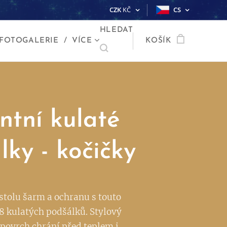
CZK
KČ
CS
HLEDAT
FOTOGALERIE
VÍCE
KOŠÍK
ntní kulaté
lky - kočičky
stolu šarm a ochranu s touto
8 kulatých podšálků. Stylový
 povrch chrání před teplem i