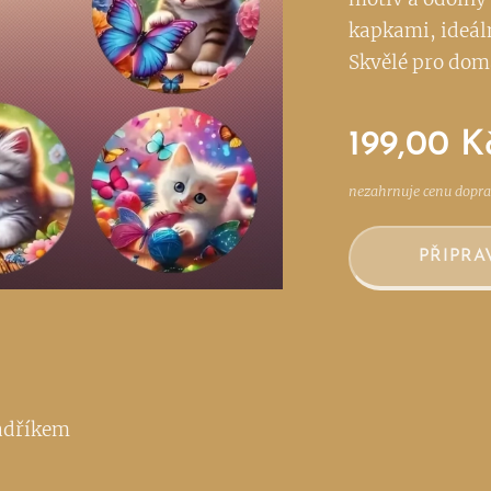
kapkami, ideáln
Skvělé pro domá
199,00
K
nezahrnuje cenu dopr
PŘIPRA
hadříkem