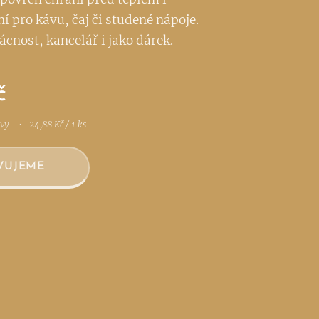
í pro kávu, čaj či studené nápoje.
cnost, kancelář i jako dárek.
č
avy
24,88 Kč / 1 ks
VUJEME