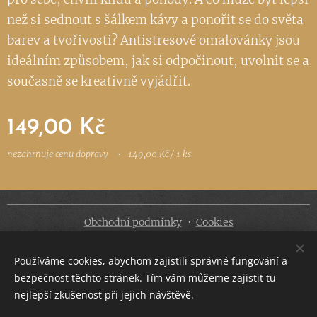
než si sednout s šálkem kávy a ponořit se do světa
barev a tvořivosti? Antistresové omalovánky jsou
ideálním způsobem, jak si odpočinout, uvolnit se a
současně se kreativně vyjádřit.
149,00
Kč
nezahrnuje cenu dopravy
149,00 Kč / 1 ks
Obchodní podmínky
Cookies
Jazyky
Používáme cookies, abychom zajistili správné fungování a
Čeština
Slovenčina
bezpečnost těchto stránek. Tím vám můžeme zajistit tu
nejlepší zkušenost při jejich návštěvě.
Měna
CZK Kč
EUR €