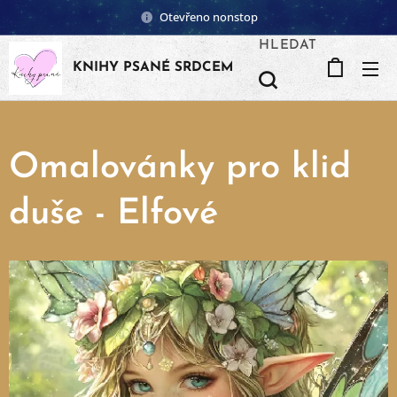
Otevřeno nonstop
HLEDAT
KNIHY PSANÉ SRDCEM
Omalovánky pro klid
duše - Elfové