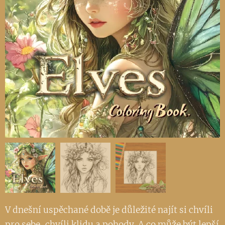
V dnešní uspěchané době je důležité najít si chvíli
pro sebe, chvíli klidu a pohody. A co může být lepší