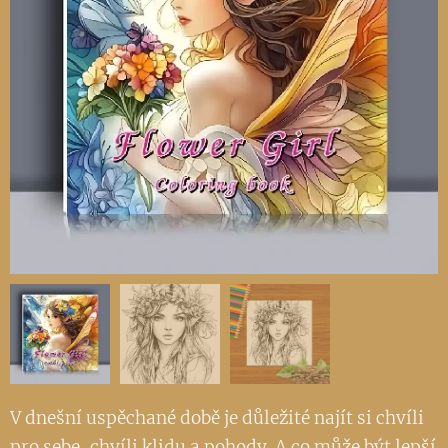
V dnešní uspěchané době je důležité najít si chvíli
pro sebe, chvíli klidu a pohody. A co může být lepší