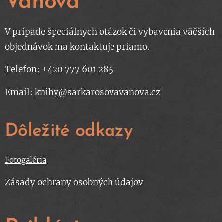
Váňová
V prípade špeciálnych otázok či vybavenia väčších
objednávok ma kontaktuje priamo.
Telefon: +420 777 601 285
Email:
knihy@sarkarosovavanova.cz
Dôležité odkazy
Fotogaléria
Zásady ochrany osobných údajov