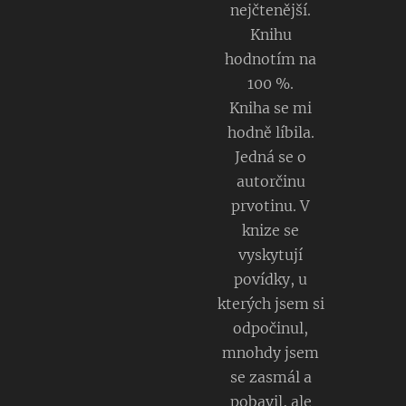
nejčtenější.
ú aj
Knihu
kocúri
hodnotím na
Čiky a
100 %.
Miky.
Kniha se mi
Do
hodně líbila.
Jedná se o
kolónk
autorčinu
y
prvotinu. V
vpíšte
knize se
meno
vyskytují
obdaro
povídky, u
vanéh
kterých jsem si
o.
odpočinul,
mnohdy jsem
se zasmál a
pobavil, ale