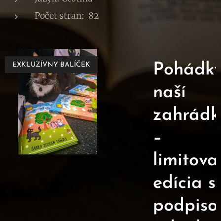
Počet stran: 82
ky
EXKLUZÍVNY BALÍČEK
Pohádky
naší
ky
zahrádk
a
–
limitov
á
edícia s
á]
podpis