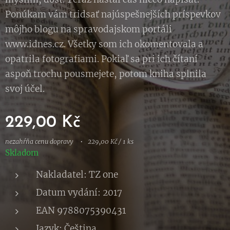
Ponúkam vám tridsať najúspešnejších príspevkov
môjho blogu na spravodajskom portáli
www.idnes.cz. Všetky som ich okomentovala a
opatrila fotografiami. Pokiaľ sa pri ich čítaní
aspoň trochu pousmejete, potom kniha splnila
svoj účel.
229,00
Kč
nezahŕňa cenu dopravy
229,00 Kč / 1 ks
Skladom
Nakladatel: TZ one
Datum vydání: 2017
EAN 9788075390431
Jazyk: Čeština