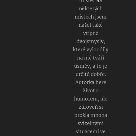
místě. Na
některých
místech jsem
našel také
vtipné
dvojsmysly,
které vyloudily
na mé tváři
úsměv, a to je
určitě dobře.
Autorka bere
život s
humorem, ale
zároveň si
prošla mnoha
svízelnými
situacemi ve