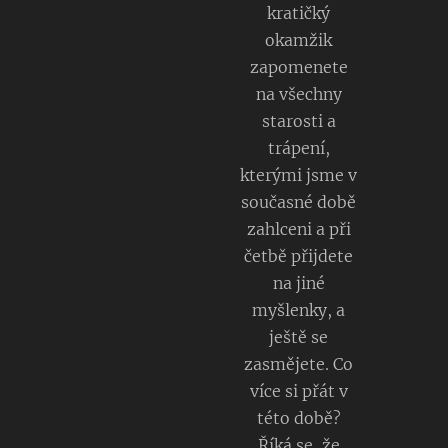
kratičký
okamžik
zapomenete
na všechny
starosti a
trápení,
kterými jsme v
současné době
zahlceni a při
četbě přijdete
na jiné
myšlenky, a
ještě se
zasmějete. Co
více si přát v
této době?
Říká se, že