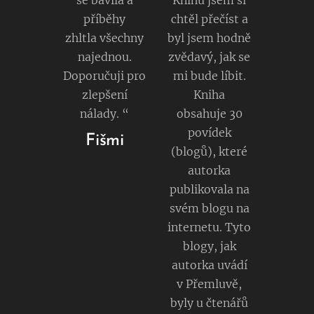
samol
příběhy
chtěl přečíst a
epkou
zhltla všechny
byl jsem hodně
najednou.
zvědavý, jak se
– pre
Doporučuji pro
mi bude líbit.
radosť
zlepšení
Kniha
sebe
nálady. “
obsahuje 30
alebo
povídek
Fišmi
nieko
(blogů), které
mu
autorka
blízke
publikovala na
mu.
svém blogu na
Osobn
internetu. Tyto
blogy, jak
é
autorka uvádí
podpis
v Přemluvě,
y
byly u čtenářů
pridaj