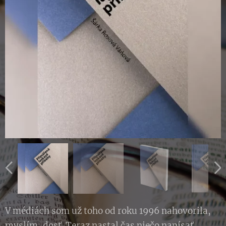
V médiách som už toho od roku 1996 nahovorila,
myslím, dosť. Teraz nastal čas niečo napísať.