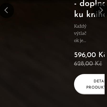
- dopln
ku knih
Každý
č
výtlač
ok je
origin
AIL
596,00
Kč
ál –
KTU
pripra
628,00
Kč
vený s
láskou
DETAI
len pre
PRODUKT
vás.
Získajt
e