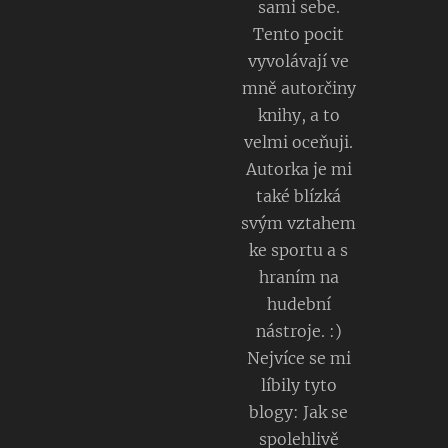
sami sebe.
Tento pocit
vyvolávají ve
mně autorčiny
knihy, a to
velmi oceňuji.
Autorka je mi
také blízká
svým vztahem
ke sportu a s
hraním na
hudební
nástroje. :)
Nejvíce se mi
líbily tyto
blogy: Jak se
spolehlivě