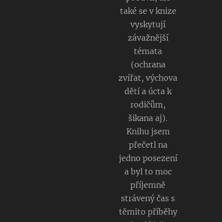
také se v knize
vyskytují
závažnější
témata
(ochrana
zvířat, výchova
dětí a úcta k
rodičům,
šikana aj).
Knihu jsem
přečetl na
jedno posezení
a byl to moc
příjemně
strávený čas s
těmito příběhy