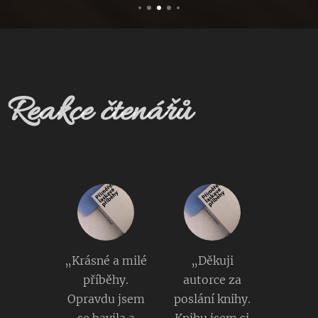
osobne
podpís
anú
knihu
Reakce čtenářů
s
venov
aním
autork
y,
záložk
ou,
osobn
„Krásné a milé
„Děkuji
ým
příběhy.
autorce za
listom
Opravdu jsem
poslání knihy.
a
se bavila a
Knihu jsem si