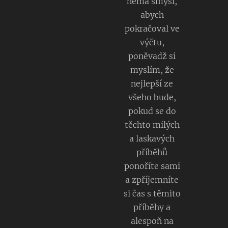
nemá smysl,
abych
pokračoval ve
výčtu,
poněvadž si
myslím, že
nejlepší ze
všeho bude,
pokud se do
těchto milých
a laskavých
příběhů
ponoříte sami
a zpříjemníte
si čas s těmito
příběhy a
alespoň na