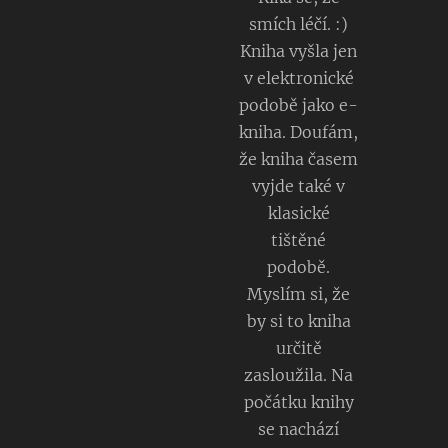
smích léčí. :)
Kniha vyšla jen
v elektronické
podobě jako e-
kniha. Doufám,
že kniha časem
vyjde také v
klasické
tištěné
podobě.
Myslím si, že
by si to kniha
určitě
zasloužila. Na
počátku knihy
se nachází