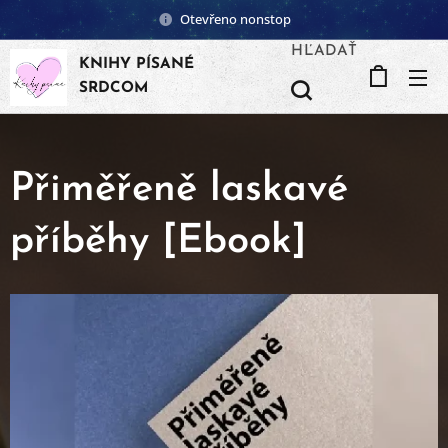
Otevřeno nonstop
HĽADAŤ
KNIHY PÍSANÉ
SRDCOM
Přiměřeně laskavé
příběhy [Ebook]