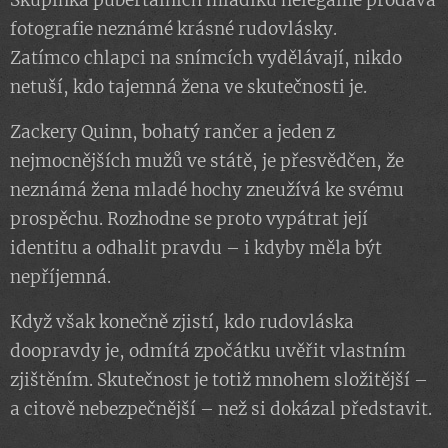
Skupinka pubertálních mladíků nelegálně prodává
fotografie neznámé krásné rudovlásky.
Zatímco chlapci na snímcích vydělávají, nikdo
netuší, kdo tajemná žena ve skutečnosti je.
Zackery Quinn, bohatý rančer a jeden z
nejmocnějších mužů ve státě, je přesvědčen, že
neznámá žena mladé hochy zneužívá ke svému
prospěchu. Rozhodne se proto vypátrat její
identitu a odhalit pravdu – i kdyby měla být
nepříjemná.
Když však konečně zjistí, kdo rudovláska
doopravdy je, odmítá zpočátku uvěřit vlastním
zjištěním. Skutečnost je totiž mnohem složitější –
a citově nebezpečnější – než si dokázal představit.