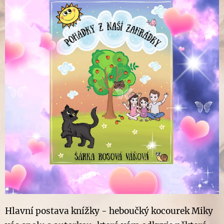
Hlavní postava knížky - heboučký kocourek Miky