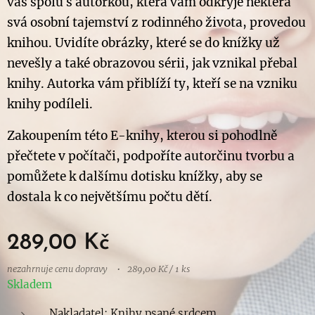
vás spolu s autorkou, která vám odkryje některá
svá osobní tajemství z rodinného života, provedou
knihou. Uvidíte obrázky, které se do knížky už
nevešly a také obrazovou sérii, jak vznikal přebal
knihy. Autorka vám přiblíží ty, kteří se na vzniku
knihy podíleli.
Zakoupením této E-knihy, kterou si pohodlně
přečtete v počítači, podpoříte autorčinu tvorbu a
pomůžete k dalšímu dotisku knížky, aby se
dostala k co největšímu počtu dětí.
289,00
Kč
nezahrnuje cenu dopravy
289,00 Kč / 1 ks
Skladem
Nakladatel: Knihy psané srdcem