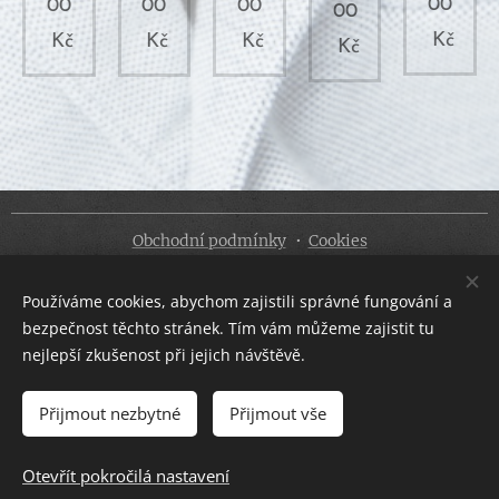
00
00
00
00
00
Kč
Kč
Kč
Kč
Kč
Obchodní podmínky
Cookies
Jazyky
Používáme cookies, abychom zajistili správné fungování a
Čeština
Slovenčina
bezpečnost těchto stránek. Tím vám můžeme zajistit tu
nejlepší zkušenost při jejich návštěvě.
Měna
CZK Kč
EUR €
Přijmout nezbytné
Přijmout vše
DO KOŠÍKU
Otevřít pokročilá nastavení