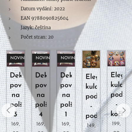
Datum vydání: 2022
EAN 9788090825604
Jazyk: čeština
Počet stran: 20
KA!
NOVINKA!
NOVINKA!
NOVINKA!
Elegan
rativní
Dekorativní
Dekorativní
Dekorativní
Elegantní
kulaté
ak
povlak
povlak
povlak
kulaté
podšá
na
na
na
podšálky
-
tářek
polštářek
polštářek
polštářek
-
kočičk
3
4
1
podzim
199,
169,
169,
169,
149,