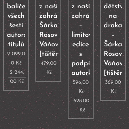
balíček
z naší
z naší
dětství
všech
zahrádky
zahrádky
na
šesti
Šárka
–
draka
autorských
Rosová
limitovaná
-
titulů
Váňová
edice
Šárka
[tištěná]
s
Rosová
2 099,0
podpisem
Váňová
0
Kč
479,00
2 244,
autorky
[tištěná
Kč
00
Kč
596,00
369,00
Kč
Kč
628,00
Kč