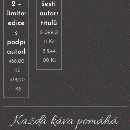
2 –
šesti
limitovaná
autorských
edice
titulů
s
2 099,0
podpisem
0
Kč
autorky
2 244,
00
Kč
486,00
Kč
538,00
Kč
Každá káva pomáhá