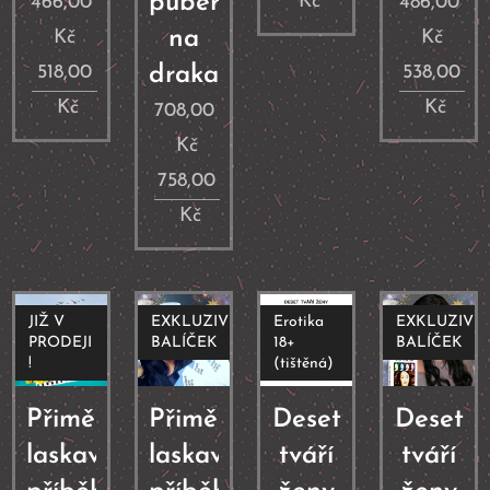
puberta
Kč
466,00
486,00
na
Kč
Kč
518,00
draka
538,00
Kč
Kč
708,00
Kč
758,00
Kč
JIŽ V
EXKLUZIVNÍ
Erotika
EXKLUZIVN
PRODEJI
BALÍČEK
18+
BALÍČEK
!
(tištěná)
Přiměřeně
Přiměřeně
Deset
Deset
laskavé
laskavé
tváří
tváří