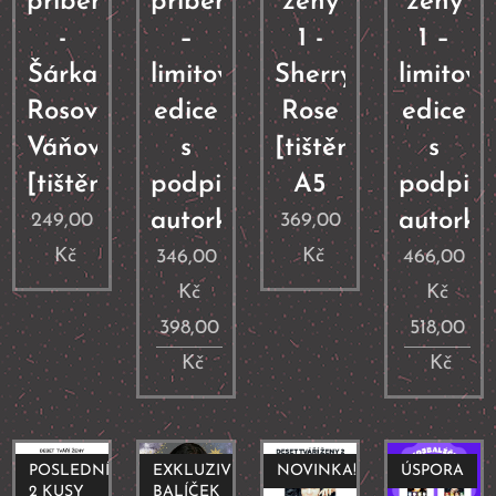
příběhy
příběhy
ženy
ženy
-
–
1 -
1 –
Šárka
limitovaná
Sherry
limitov
Rosová
edice
Rose
edice
Váňová
s
[tištěná]
s
[tištěná]
podpisem
A5
podpis
autorky
autorky
249,00
369,00
Kč
Kč
346,00
466,00
Kč
Kč
398,00
518,00
Kč
Kč
POSLEDNÍ
EXKLUZIVNÍ
NOVINKA!
ÚSPORA
2 KUSY
BALÍČEK