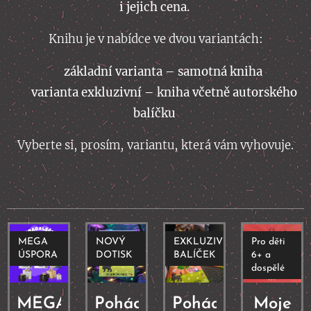
i jejich cena.
Knihu je v nabídce ve dvou variantách:
📖
základní varianta – samotná kniha
🎁
varianta exkluzivní – kniha včetně autorského
balíčku
Vyberte si, prosím, variantu, která vám vyhovuje.
MEGA
NOVÝ
EXKLUZIVNÍ
Pro děti
ÚSPORA
DOTISK
BALÍČEK
6+ a
dospělé
MEGA
Pohádky
Pohádky
Moje