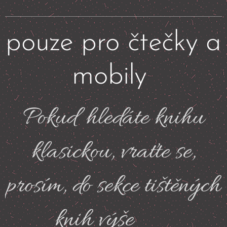
pouze pro čtečky a
mobily
Pokud hledáte knihu
klasickou, vraťte se,
prosím, do sekce tištěných
knih výše
☝🏼