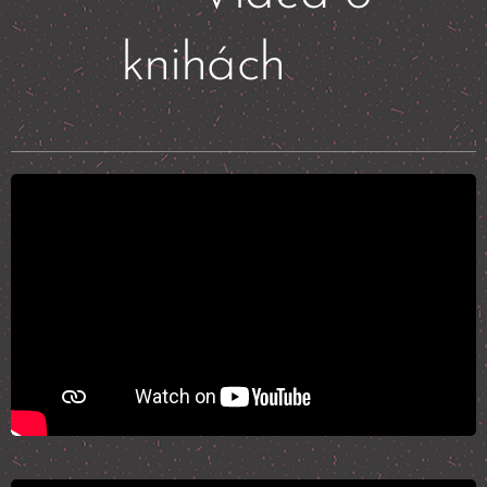
knihách
📽️