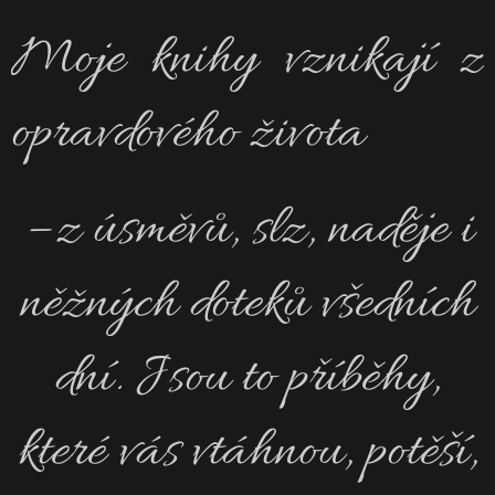
Moje knihy vznikají z
opravdového života
– z úsměvů, slz, naděje i
něžných doteků všedních
dní. Jsou to příběhy,
které vás vtáhnou, potěší,