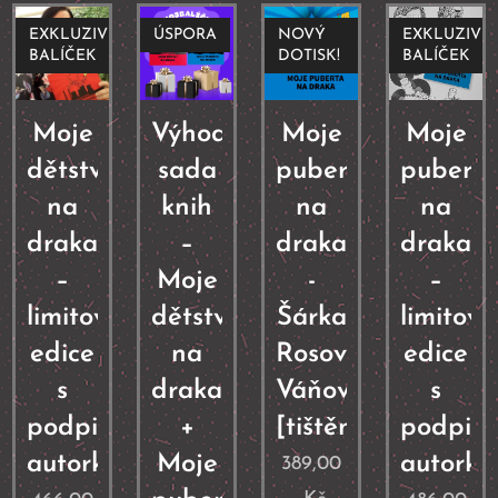
EXKLUZIVNÍ
ÚSPORA
NOVÝ
EXKLUZIVN
BALÍČEK
DOTISK!
BALÍČEK
Moje
Výhodná
Moje
Moje
dětství
sada
puberta
puberta
na
knih
na
na
draka
–
draka
draka
–
Moje
-
–
limitovaná
dětství
Šárka
limitov
edice
na
Rosová
edice
s
draka
Váňová
s
podpisem
+
[tištěná]
podpis
autorky
Moje
autorky
389,00