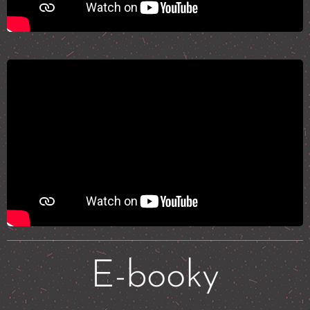
📲 E-booky 📲