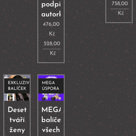
podpisem
758,00
Kč
autorky
476,00
Kč
528,00
Kč
EXKLUZIVNÍ
MEGA
BALÍČEK
ÚSPORA
Deset
MEGA
tváří
balíček
ženy
všech