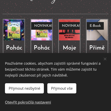
NOVINKA!
NOVINKA!
E-Book
Pohádky
Pohádky
Moje
Přiměře
z naší
z naší
dětství
laskavé
Používáme cookies, abychom zajistili správné fungování a
zahrádky
zahrádky
na
příběhy
bezpečnost těchto stránek. Tím vám můžeme zajistit tu
-
+
draka
-
nejlepší zkušenost při jejich návštěvě.
Šárka
bonusy
-
Šárka
Přijmout nezbytné
Přijmout vše
Rosová
Šárka
Šárka
Rosová
Váňová
Rosová
Rosová
Váňová
Otevřít pokročilá nastavení
[Ebook]
Váňová
Váňová
[Ebook]