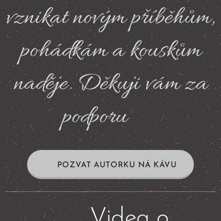
vznikat novým příběhům,
pohádkám a kouskům
naděje. Děkuji vám za
podporu💛
☕ POZVAT AUTORKU NÁ KÁVU
📽️
Videa o