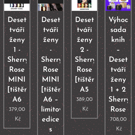
Deset
Deset
Deset
Výhodn
tváří
tváří
tváří
sada
ženy
ženy
ženy
knih
1 -
-
2 -
–
Sherry
Sherry
Sherry
Deset
Rose
Rose
Rose
tváří
MINI
MINI
[tištěná]
ženy
[tištěná]
[tištěná]
A5
1 + 2
A6
A6 –
Sherry
389,00
limitovaná
Rose
Kč
379,00
edice
Kč
708,00
s
Kč