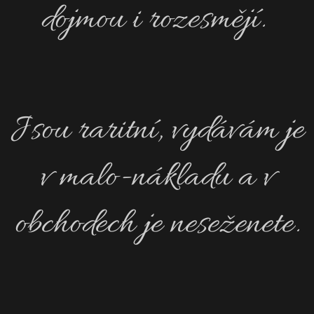
dojmou i rozesmějí.
Jsou raritní, vydávám je
v malo-nákladu a v
obchodech je neseženete.